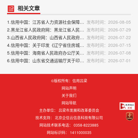
相关文章
1.信用中国：江苏省人力资源社会保障厅江苏省财政厅江苏省教育厅 江苏省税务局关于印发《江苏省实习生和见习人员 参加工伤保险办法》的通知
发布时间：2026-08-05
2.黑龙江省人民政府网：黑龙江省人民政府办公厅关于印发《2026年黑龙江省夏季避暑旅游“百日行动”实施方案》的通知
发布时间：2026-07-29
3.山西省人民政府网：山西省人民政府办公厅 关于印发山西省第十七届运动会工作方案的通知
发布时间：2026-07-22
4.信用中国：关于印发《辽宁省住房城乡建设系统信用信息归集公示修复工作指引（试行）》的通知
发布时间：2026-07-15
5.信用中国：海南省人民政府办公厅关于印发《海南省“十五五”社会信用体系建设规划》的通知
发布时间：2026-07-08
6.信用中国：山东省交通运输厅关于印发《山东省机动车驾驶培训教练员教学质量信誉考核办法》的通知
发布时间：2026-07-01
©版权所有：信用吕梁
网站声明
关于我们
网站导航
主办单位： 吕梁市发展和改革委员会
技术支持：
北京企信云信息科技有限公司
网站技术联系电话： 0358-8223885
网站标识码：
1411000035