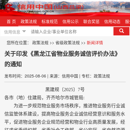
登录
|
注册
首 页
政策法规
标准规范
信用公示
联合奖惩
信用动态
服
信用信息
您所在位置：
政策法规
>>
省级政策法规
>>
新闻详情
关于印发《黑龙江省物业服务诚信评价办法》
的通知
发布时间：2025-08-06
|
来源：信用中国
|
专栏：政策法规
黑建规〔2025〕7号
各市（地）住建局，齐齐哈尔市城管局:
为进一步规范物业服务市场秩序，推进物业服务行业诚
信监管体系建设，提高物业服务企业诚信经营意识和服务水
平，促进物业服务企业规范经营和物业行业高质量发展，经