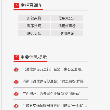
专栏直通车
组织架构
信用双公示
政策法规
信用红黑榜
联合奖惩
信用建设
重要信息提示
【诚信建设万里行】吕梁市离石区发展和改革局严守粮食安全底线 弘扬粮食行业诚信风尚
1
济南市诚信建设促进会：“邻里助农·鲜货进社区”座谈会成功举办 搭建“田间到餐桌”直供桥梁
2
广西柳州：为外贸企业解锁“信用密码”
3
兰陵县交通运输局推进信用修复“一件事”改革
4