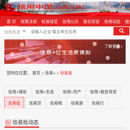
登录
|
注册
首 页
政策法规
标准规范
信用公示
联合奖惩
信用动态
服
信用信息
了解更多>
您所在位置：
首页 >
信易+ >
信易批
信用+煤炭
信用+生态
信用+农产
信用+脱贫攻坚
信易批
信易贷
信易租
信易游
信易行
信易批动态