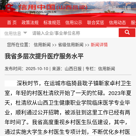
登录
|
注册
首 页
政策法规
标准规范
信用公示
联合奖惩
信用动态
服
信用信息
您所在位置：
信用新闻
>>
省级信用新闻
>>
新闻详情
我省多层次提升医疗服务水平
发布时间：2025-10-10
|
来源：山西日报
|
专栏：信用新闻
深秋时节，在运城市临猗县耽子镇靳家卓村卫生
室，年轻的村医杜清欣开始了一天的忙碌。2023年夏
天，杜清欣从山西卫生健康职业学院临床医学专业毕
业，顺利通过公开招聘，被派驻到这里工作已经有两
年时间了。我省高度重视乡村医生队伍建设，其中，
通过实施大学生乡村医生专项计划，不断优化乡村医