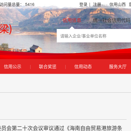
访问量总量：
5416
登录
|
注册
信用山西
信用信息
统一社会信用代码
信用公示
|
联合奖惩
|
信用动态
服务大厅
员会第二十次会议审议通过《海南自由贸易港旅游条