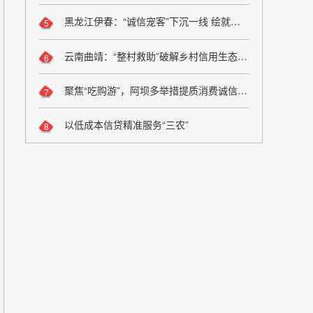
黑龙江伊春：“诚信宠客”下沉一线 绘就旅游服务新图景
5
云南曲靖：“整村救助”破解乡村信用生态修复难题
6
聚焦“吃购游”，阿坝多举措提质消费诚信维权
7
以低成本信贷精准服务“三农”
8