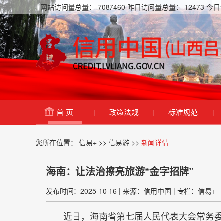
网站访问量总量：
7087460
昨日访问量总量：
12473
今日
首 页
|
政策法规
|
标准规范
|
您所在位置：
信易+
>>
信易游
>>
新闻详情
海南：让法治擦亮旅游“金字招牌”
发布时间：2025-10-16
|
来源：信用中国
|
专栏：信易+
近日，海南省第七届人民代表大会常务委