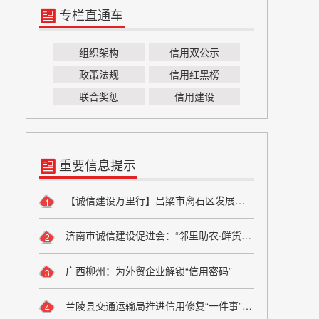
专栏直通车
组织架构
信用双公示
政策法规
信用红黑榜
联合奖惩
信用建设
重要信息提示
【诚信建设万里行】吕梁市离石区发展和改革局严守粮食安全底线 弘扬粮食行业诚信风尚
1
济南市诚信建设促进会：“邻里助农·鲜货进社区”座谈会成功举办 搭建“田间到餐桌”直供桥梁
2
广西柳州：为外贸企业解锁“信用密码”
3
兰陵县交通运输局推进信用修复“一件事”改革
4