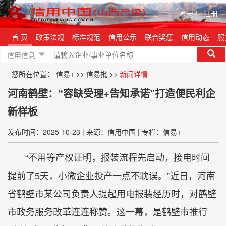
登录
|
注册
首 页
政策法规
标准规范
信用公示
联合奖惩
信用动态
服
信用信息
您所在位置：
信易+
>>
信易批
>>
新闻详情
河南鹤壁：“容缺受理+告知承诺”打造便民利企
新样板
发布时间：2025-10-23
|
来源：信用中国
|
专栏：信易+
“不用等产权证明，报装流程先启动，接电时间
提前了5天，小微企业投产一点不耽误。”近日，河南
省鹤壁市某公司负责人提起用电报装经历时，对鹤壁
市政务服务改革连连称赞。这一幕，是鹤壁市推行