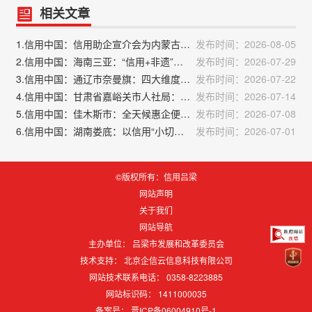
相关文章
1.信用中国：信用助企宣介会为内蒙古民营企业赋能
发布时间：2026-08-05
2.信用中国：海南三亚：“信用+非遗”四大应用场景落地
发布时间：2026-07-29
3.信用中国：通辽市奈曼旗：四大维度精准发力 扎实推进人社信用体系建设
发布时间：2026-07-22
4.信用中国：甘肃省嘉峪关市人社局：扎实推进公共信用综合评价落地见效
发布时间：2026-07-14
5.信用中国：佳木斯市：全天候惠企便民不打烊“信用代证”自助服务实现市县两级全覆盖
发布时间：2026-07-08
6.信用中国：湖南娄底：以信用“小切口” 做实社会诚信“大文章”
发布时间：2026-07-01
©版权所有：信用吕梁
网站声明
关于我们
网站导航
主办单位： 吕梁市发展和改革委员会
技术支持：
北京企信云信息科技有限公司
网站技术联系电话： 0358-8223885
网站标识码：
1411000035
备案号：
晋ICP备06004910号-1