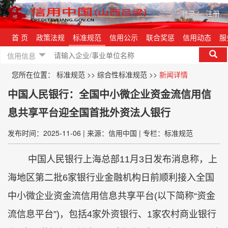
登录
|
注册
首 页
政策法规
标准规范
信用公示
联合奖惩
信用动态
服
信用信息
您所在位置：
标准规范
>>
综合性标准规范
>>
新闻详情
中国人民银行：全国中小微企业资金流信用信
息共享平台迎全国首批外资法人银行
发布时间：2025-11-06
|
来源：信用中国
|
专栏：标准规范
中国人民银行上海总部11月3日发布消息称，上
海地区第二批6家银行业金融机构日前顺利接入全国
中小微企业资金流信用信息共享平台(以下简称“资金
流信息平台”)，包括4家外资银行、1家农村商业银行