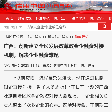
登录
|
注册
首 页
政策法规
标准规范
信用公示
联合奖惩
信用动态
服
信用信息
您所在位置：
信用建设
>>
省级信用建设
>>
新闻详情
广西：创新建立全区发展改革政金企融资对接
机制，解决企业融资难题
发布时间：2025-11-12
|
来源：信用中国
|
专栏：信用建设
“以前贷款，流程复杂又漫长；现在通过机制，
银企直接对接，省了太多周折！”在日前举办的广西
壮族自治区政金企融资对接大会现场，一企业相关负
责人道出了众多企业的心声。这场对接会，在前期工