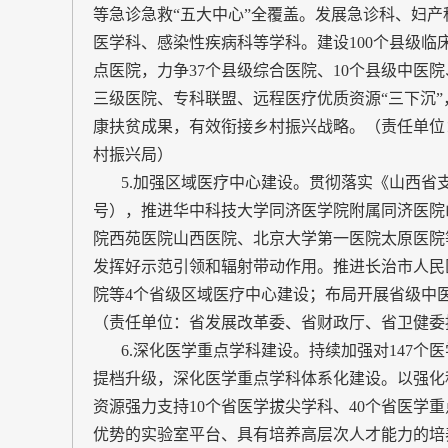
等急诊急救“五大中心”全覆盖。发展急诊科、妇
医学科、感染性疾病科等学科。建设100个县级临
点医院，力争37个县级综合医院、10个县级中医
三级医院、专科联盟、远程医疗优质资源“三下沉”
康扶贫成果，有效衔接乡村振兴战略。（责任单位
村振兴局）
5.加强区域医疗中心建设。贯彻落实《山西省支持
号），推进华中科技大学同济医学院附属同济医院
院西苑医院山西医院、北京大学第一医院太原医院
发挥好示范引领和辐射带动作用。推进长治市人民
院等4个省级区域医疗中心建设；布局开展省级中
（责任单位：省发展改革委、省财政厅、省卫健委
6.深化医学重点学科建设。持续加强对147个
提档升级，深化医学重点学科体系化建设。以强化
资源强力支持10个省医学拔尖学科、40个省医学
优势的实验室平台、具有培养高层次人才能力的培