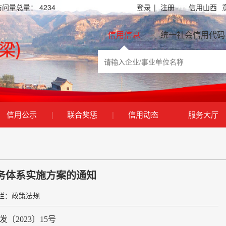
访问量总量：
4234
登录
|
注册
信用山西
信用信息
统一社会信用代码
信用公示
|
联合奖惩
|
信用动态
服务大厅
务体系实施方案的通知
栏：政策法规
发〔2023〕15号