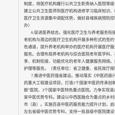
制度，将医疗机构履行公共卫生职责纳入医院等级
建立公共卫生医师到医疗机构进修学习临床知识、
医疗卫生资源集中调配优势，做好县域疾病预防控
办）
6.促进医养结合。强化医疗卫生与养老服务衔
老机构与周边的医疗卫生机构开展多种形式的签约
色通道，提升养老机构举办的医疗机构开展医疗服
服务。合理布局养老机构与综合医院老年医学科、
享、机制衔接、功能优化的老年人健康服务网络。
护理等服务。（责任单位：省卫健委、省民政厅按
7.推进中医药强省建设。推动落实《中医药振兴发
药重大工程建设项目，打造1个国家中医药传承创新
舰”医院、3个国家中医特色重点医院。力争实现县
家中医优势专科。建设以中西医融合为重点的乡村
市（县）。实施百县中医药服务能力提升计划，启动
左右省级中医优势专科，支持一批县级中医院建设