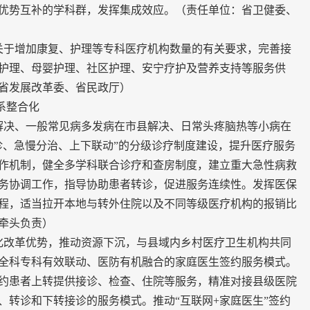
优势互补的学科群，发挥集成效应。（责任单位：省卫健委、
关于增加康复、护理等专科医疗机构数量的有关要求，完善接
护理、母婴护理、社区护理、安宁疗护及营养支持等服务供
省发展改革委、省民政厅）
系整合化
解决、一般常见病多发病在市县解决、日常头疼脑热等小病在
诊、急慢分治、上下联动”的分级诊疗制度建设，提升医疗服务
作机制，健全多学科联合诊疗和查房制度，建立重大急性病救
务协调工作，指导协助患者转诊，促进服务连续性。发挥医保
程，适当拉开本地与转外住院以及不同等级医疗机构的报销比
牵头负责）
化改革优势，推动资源下沉，与县域内乡村医疗卫生机构共同
全科专科有效联动、医防有机融合的家庭医生签约服务模式。
约患者上转提供接诊、检查、住院等服务，精准对接县级医院
、转诊和下转接诊的服务模式。推动“互联网+家庭医生”签约