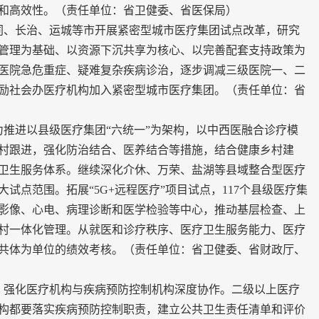
和高效性。（责任单位：省卫健委、省医保局）
同、长治、运城等市开展紧密型城市医疗集团试点改革，研究
管理为基础、以资源下沉共享为核心、以完善配套支持政策为
医院急危重症、疑难复杂疾病诊治，逐步调减三级医院一、二
励社会办医疗机构加入紧密型城市医疗集团。（责任单位：省
推进以县级医疗集团“六统一”为架构，以中西医融合诊疗模
村跟进，强化防治结合、医养结合等措施，结合健康乡村建
卫生服务体系。继续深化介休、万荣、盐湖等县域整合型医疗
试点范围。拓展“5G+远程医疗”项目试点，117个县级医疗集
影像、心电、病理诊断和医学检验等中心，推动基层检查、上
村一体化管理。从就医和诊疗秩序、医疗卫生服务能力、医疗
共体为单位的绩效考核。（责任单位：省卫健委、省财政厅、
，强化医疗机构与疾病预防控制机构深度协作。二级以上医疗
构都要落实疾病预防控制职责，建立公共卫生责任清单和评价