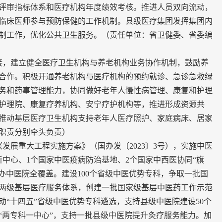
评审指标体系和医疗机构年度绩效考核。推进人员双向流动，
临床医师参与预防保健的工作机制。县级医疗集团发挥集团内
制工作，优化公共卫生服务。（责任单位：省卫健委、省委编
接，建立健全医疗卫生机构与养老机构业务协作机制，鼓励养
合作。积极开通养老机构与医疗机构的预约就诊、急诊急救绿
务和药事管理能力，协同做好老年人慢性病管理、康复和护理
护理院、康复疗养机构、安宁疗护机构等，推进形成资源共
推动基层医疗卫生机构支持老年人医疗照护、家庭病床、居家
职责分别牵头负责）
展重大工程实施方案》（国办发〔2023〕3号），实施中医
中心、1个国家中医疫病防治基地、2个国家中西医协同“旗
办中医院全覆盖。建设100个省级中医优势专科，争取一批国
两级基层医疗服务体系，创建一批国家级基层中医药工作示范
“十四五”省级中医优势专科遴选，支持县级中医院建设50个
“两专科一中心”，支持一批县级中医院提升灸疗服务能力。加