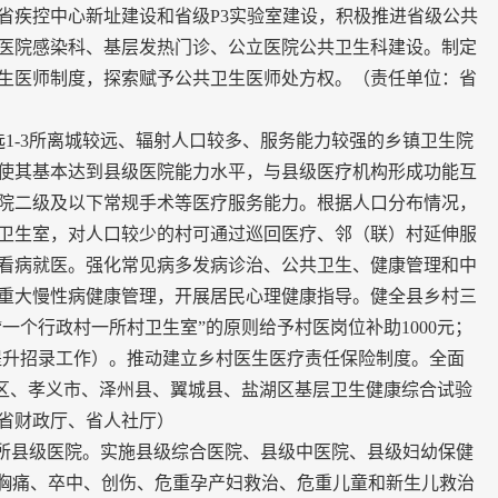
省疾控中心新址建设和省级P3实验室建设，积极推进省级公共
医院感染科、基层发热门诊、公立医院公共卫生科建设。制定
生医师制度，探索赋予公共卫生医师处方权。（责任单位：省
1-3所离城较远、辐射人口较多、服务能力较强的乡镇卫生院
使其基本达到县级医院能力水平，与县级医疗机构形成功能互
院二级及以下常规手术等医疗服务能力。根据人口分布情况，
卫生室，对人口较少的村可通过巡回医疗、邻（联）村延伸服
看病就医。强化常见病多发病诊治、公共卫生、健康管理和中
重大慢性病健康管理，开展居民心理健康指导。健全县乡村三
一个行政村一所村卫生室”的原则给予村医岗位补助1000元；
专学历提升招录工作）。推动建立乡村医生医疗责任保险制度。全面
岭区、孝义市、泽州县、翼城县、盐湖区基层卫生健康综合试验
省财政厅、省人社厅）
2所县级医院。实施县级综合医院、县级中医院、县级妇幼保健
现胸痛、卒中、创伤、危重孕产妇救治、危重儿童和新生儿救治