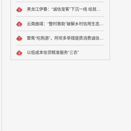
黑龙江伊春：“诚信宠客”下沉一线 绘就旅游服务新图景
5
云南曲靖：“整村救助”破解乡村信用生态修复难题
6
聚焦“吃购游”，阿坝多举措提质消费诚信维权
7
以低成本信贷精准服务“三农”
8