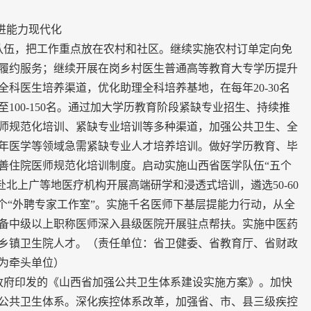
进能力现代化
队伍，把工作重点放在农村和社区。继续实施农村订单定向免
履约服务；继续开展在岗乡村医生普通高等教育大专学历提升
科医生培养渠道，优化助理全科培养基地，在每年20-30名
100-150名。通过加大学历教育阶段紧缺专业招生、持续推
师规范化培训、紧缺专业培训等多种渠道，加强公共卫生、全
年医学等领域急需紧缺专业人才培养培训。做好学历教育、毕
善住院医师规范化培训制度。启动实施山西省医学队伍“五个
员赴北上广等地医疗机构开展高端研学和浸透式培训，遴选50-60
0个“外聘专家工作室”。实施千名医师下基层提能力行动，从全
具备中级以上职称医师深入县级医院开展驻点帮扶。实施中医药
乡镇卫生院人才。（责任单位：省卫健委、省教育厅、省财政
为牵头单位）
政府印发的《山西省加强公共卫生体系建设实施方案》。加快
公共卫生体系。深化疾控体系改革，加强省、市、县三级疾控