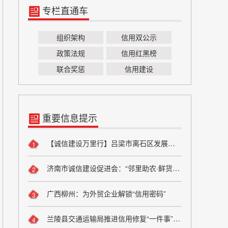
专栏直通车
组织架构
信用双公示
政策法规
信用红黑榜
联合奖惩
信用建设
重要信息提示
【诚信建设万里行】吕梁市离石区发展和改革局严守粮食安全底线 弘扬粮食行业诚信风尚
1
济南市诚信建设促进会：“邻里助农·鲜货进社区”座谈会成功举办 搭建“田间到餐桌”直供桥梁
2
广西柳州：为外贸企业解锁“信用密码”
3
兰陵县交通运输局推进信用修复“一件事”改革
4