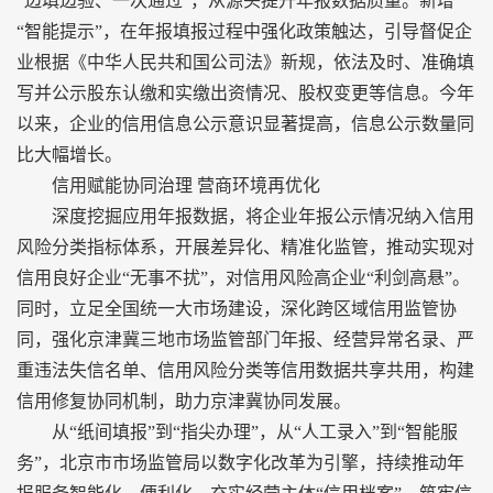
“边填边验、一次通过”，从源头提升年报数据质量。新增
“智能提示”，在年报填报过程中强化政策触达，引导督促企
业根据《中华人民共和国公司法》新规，依法及时、准确填
写并公示股东认缴和实缴出资情况、股权变更等信息。今年
以来，企业的信用信息公示意识显著提高，信息公示数量同
比大幅增长。
信用赋能协同治理 营商环境再优化
深度挖掘应用年报数据，将企业年报公示情况纳入信用
风险分类指标体系，开展差异化、精准化监管，推动实现对
信用良好企业“无事不扰”，对信用风险高企业“利剑高悬”。
同时，立足全国统一大市场建设，深化跨区域信用监管协
同，强化京津冀三地市场监管部门年报、经营异常名录、严
重违法失信名单、信用风险分类等信用数据共享共用，构建
信用修复协同机制，助力京津冀协同发展。
从“纸间填报”到“指尖办理”，从“人工录入”到“智能服
务”，北京市市场监管局以数字化改革为引擎，持续推动年