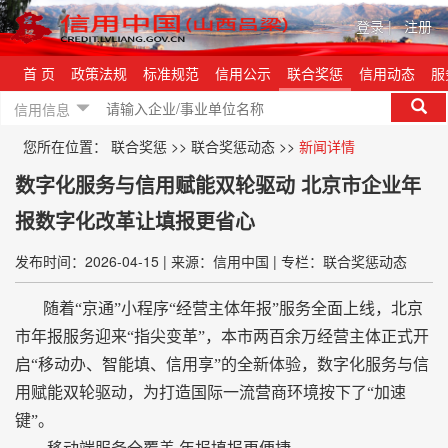
登录
|
注册
首 页
政策法规
标准规范
信用公示
联合奖惩
信用动态
服
信用信息
您所在位置：
联合奖惩
>>
联合奖惩动态
>>
新闻详情
数字化服务与信用赋能双轮驱动 北京市企业年
报数字化改革让填报更省心
发布时间：2026-04-15
|
来源：信用中国
|
专栏：联合奖惩动态
随着“京通”小程序“经营主体年报”服务全面上线，北京
市年报服务迎来“指尖变革”，本市两百余万经营主体正式开
启“移动办、智能填、信用享”的全新体验，数字化服务与信
用赋能双轮驱动，为打造国际一流营商环境按下了“加速
键”。