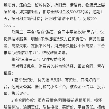
逾期费、违约金、留购价款、折旧费、清洁费、物流费上层
层加码。如提前退租，扣除全部租金及50%违约金；逾期1
天，按日租金3倍计费；归还时“清洁不达标”，另收200—
500元。
陷阱三：平台“隐身”避责。合同中平台多为“丙方”，仅
提供技术服务，明确“不承担租赁双方任何责任”。商品质量
差、商家失联、定损不公时，消费者只能找个体商家，平台
推诿“只是信息中介”，维权难度陡增。
租前“三查三留”，守住权益底线
面对租赁乱象，消费者务必审慎选择、细读合同、留存
证据：
1.查平台资质：优先选择头部、有资质、口碑好的平
台，远离无备案、低门槛的小众平台。核查企业信息、投诉
量、售后评价。
2.查合同条款：重点看租金/租期/提前退租规则、损坏
赔偿标准、逾期责任、隐私授权、买断价、平台责任。拒绝