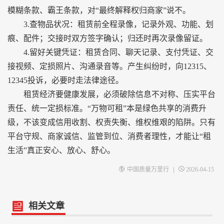
模糊条款、霸王条款，对“最终解释权归商家”说不。
3.查物品状况：租赁前全程录像，记录外观、功能、划
痕、配件；交接时双方签字确认；归还时再次录像留证。
4.留好关键凭证：租赁合同、聊天记录、支付凭证、交
接视频、定损照片、沟通录音等。产生纠纷时，向12315、
12345投诉，必要时走法律途径。
租赁经济要健康发展，必须破除信息不对称、压实平台
责任、统一定损标准。“万物可租”本是绿色共享的消费升
级，不该变成信用收割、权责失衡、维权维艰的陷阱。只有
平台守规、商家诚信、监管到位、消费者理性，才能让“租
生活”真正安心、放心、舒心。
|
中国质量万里行
2026-04-15
相关文章