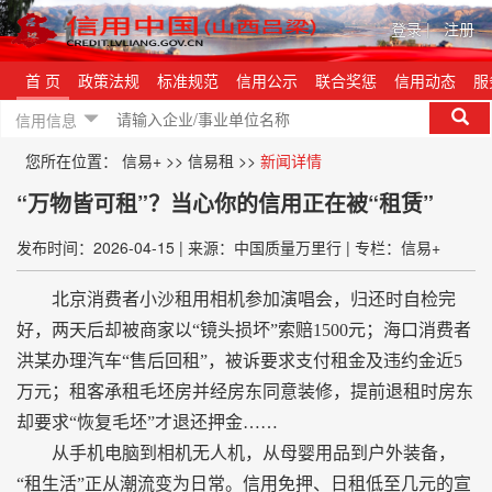
登录
|
注册
首 页
政策法规
标准规范
信用公示
联合奖惩
信用动态
服
信用信息
您所在位置：
信易+
>>
信易租
>>
新闻详情
“万物皆可租”？当心你的信用正在被“租赁”
发布时间：2026-04-15
|
来源：中国质量万里行
|
专栏：信易+
北京消费者小沙租用相机参加演唱会，归还时自检完
好，两天后却被商家以“镜头损坏”索赔1500元；海口消费者
洪某办理汽车“售后回租”，被诉要求支付租金及违约金近5
万元；租客承租毛坯房并经房东同意装修，提前退租时房东
却要求“恢复毛坯”才退还押金……
从手机电脑到相机无人机，从母婴用品到户外装备，
“租生活”正从潮流变为日常。信用免押、日租低至几元的宣