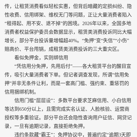
传，让租赁消费看似轻松实惠，但背后暗藏的定损纠纷、隐
性收费、信用绑架、维权无门等问题，正让大量消费者陷入
“租得起、用不安、退不掉”的困境。2026年以来，全国多地
消费者权益保护委员会数据显示，租赁类消费投诉同比大幅
增长，部分平台投诉量增幅超40%。“免押”变“失信”“小伤”
赔高价、平台甩锅，成租赁类消费投诉的三大重灾区。
看似免押金，实则绑信用
“凭信用分免押，先用后付”——各大租赁平台的醒目宣
传，吸引大量消费者下单。但记者调查发现，所谓“信用免
押”并非无条件让利，而是一套高门槛、强约束、重惩罚的
信用捆绑机制。
信用门槛“层层设”：多数平台要求芝麻信用、小白信用
等达到650分以上，且需完成实名认证、人脸核验、运营商
授权等多重验证。部分平台还会隐性查询用户征信、网贷记
录，一旦有逾期记录，直接拒绝免押。
违约条款藏“霸王”：免押协议中，普遍约定“逾期3天即