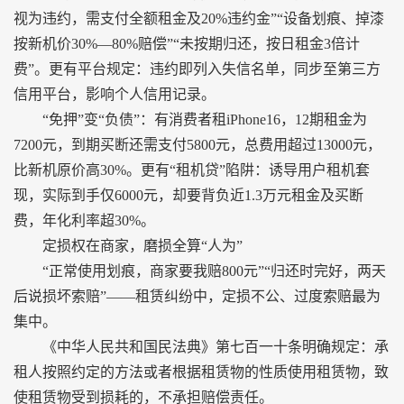
视为违约，需支付全额租金及20%违约金”“设备划痕、掉漆
按新机价30%—80%赔偿”“未按期归还，按日租金3倍计
费”。更有平台规定：违约即列入失信名单，同步至第三方
信用平台，影响个人信用记录。
“免押”变“负债”：有消费者租iPhone16，12期租金为
7200元，到期买断还需支付5800元，总费用超过13000元，
比新机原价高30%。更有“租机贷”陷阱：诱导用户租机套
现，实际到手仅6000元，却要背负近1.3万元租金及买断
费，年化利率超30%。
定损权在商家，磨损全算“人为”
“正常使用划痕，商家要我赔800元”“归还时完好，两天
后说损坏索赔”——租赁纠纷中，定损不公、过度索赔最为
集中。
《中华人民共和国民法典》第七百一十条明确规定：承
租人按照约定的方法或者根据租赁物的性质使用租赁物，致
使租赁物受到损耗的，不承担赔偿责任。