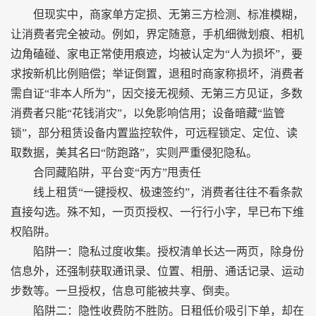
但现实中，商家单方定损、无第三方检测、标准模糊，
让消费者完全被动。例如，界定随意，手机细微划痕、相机
边角磕碰、家电正常使用痕迹，均被认定为“人为损坏”，要
求按新机比例赔偿；举证倒置，退租时商家称损坏，消费者
需自证“非本人所为”，因交接无视频、无第三方见证，多数
消费者只能“花钱消灾”，以免影响信用；设备暗藏“监管
锁”，部分租赁设备内置监控软件，可远程锁定、定位、读
取数据，美其名曰“防跑路”，实则严重侵犯隐私。
合同藏陷阱，平台变“丙方”甩责任
线上租赁“一键授权、极速签约”，消费者往往不看条款
直接勾选。殊不知，一页页授权、一行行小字，早已布下维
权陷阱。
陷阱一：隐私过度收集。授权清单长达一两页，除身份
信息外，还强制获取通讯录、位置、相册、通话记录、运动
步数等。一旦授权，信息可能被共享、倒卖。
陷阱二：隐性收费防不胜防。日租低价吸引下单，却在