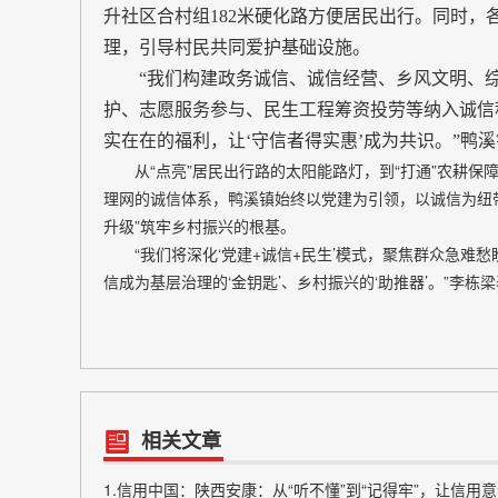
升社区合村组182米硬化路方便居民出行。同时
理，引导村民共同爱护基础设施。
“我们构建政务诚信、诚信经营、乡风文明、综合
护、志愿服务参与、民生工程筹资投劳等纳入诚信
实在在的福利，让‘守信者得实惠’成为共识。”鸭
从“点亮”居民出行路的太阳能路灯，到“打通”农耕保障
理网的诚信体系，鸭溪镇始终以党建为引领，以诚信为纽带
升级”筑牢乡村振兴的根基。
“我们将深化‘党建+诚信+民生’模式，聚焦群众急难
信成为基层治理的‘金钥匙’、乡村振兴的‘助推器’。”李栋
相关文章
1.信用中国：陕西安康：从“听不懂”到“记得牢”，让信用