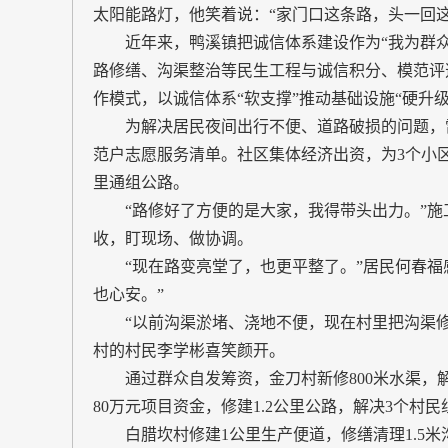
太阳能路灯，他笑着说：“家门口这条路，头一回这
近年来，鸭溪镇把诚信体系建设作为“我为群众
路修缮、沟渠整治等民生工程与诚信积分、模范评选
作模式，以诚信体系“软支撑”推动基础设施“硬升级
为解决居民夜间出行不便、道路破损的问题，雷
范户志愿服务清单。社区集体经济出资，为3个小区
里通组公路。
“路修好了方便的是大家，我得带头出力。”施
收，盯现场、做协调。
“现在路变亮堂了，也更平整了。”居民何春福感
也心安。”
“以前沟渠淤堵、浇地不便，现在村里把沟渠修
村的村民李学彬喜笑颜开。
通过群众自发筹资，金刀村新修800米水渠，解决
80万元项目资金，修建1.2公里公路，解决3个村民组
白腊坎村修建1公里生产便道，修缮清理1.5米沟