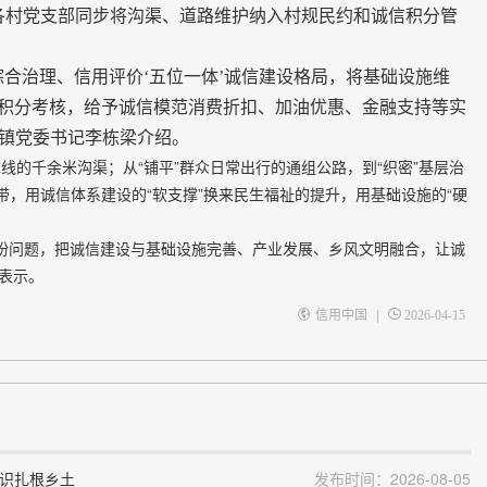
，各村党支部同步将沟渠、道路维护纳入村规民约和诚信积分管
治理、信用评价‘五位一体’诚信建设格局，将基础设施维
积分考核，给予诚信模范消费折扣、加油优惠、金融支持等实
溪镇党委书记李栋梁介绍。
线的千余米沟渠；从“铺平”群众日常出行的通组公路，到“织密”基层治
，用诚信体系建设的“软支撑”换来民生福祉的提升，用基础设施的“硬
愁盼问题，把诚信建设与基础设施完善、产业发展、乡风文明融合，让诚
梁表示。
|
信用中国
2026-04-15
意识扎根乡土
发布时间：2026-08-05