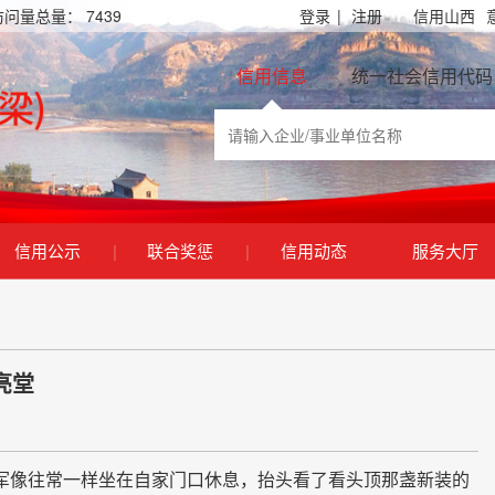
访问量总量：
7439
登录
|
注册
信用山西
信用信息
统一社会信用代码
信用公示
|
联合奖惩
|
信用动态
服务大厅
亮堂
像往常一样坐在自家门口休息，抬头看了看头顶那盏新装的