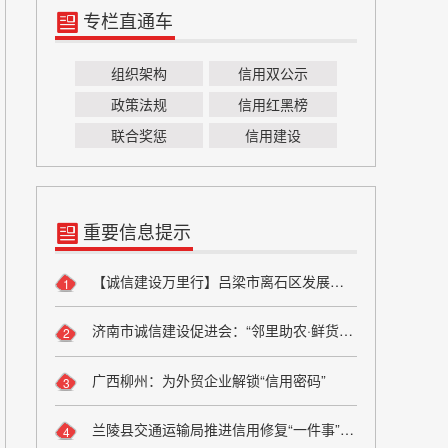
专栏直通车
组织架构
信用双公示
政策法规
信用红黑榜
联合奖惩
信用建设
重要信息提示
【诚信建设万里行】吕梁市离石区发展和改革局严守粮食安全底线 弘扬粮食行业诚信风尚
1
济南市诚信建设促进会：“邻里助农·鲜货进社区”座谈会成功举办 搭建“田间到餐桌”直供桥梁
2
广西柳州：为外贸企业解锁“信用密码”
3
兰陵县交通运输局推进信用修复“一件事”改革
4