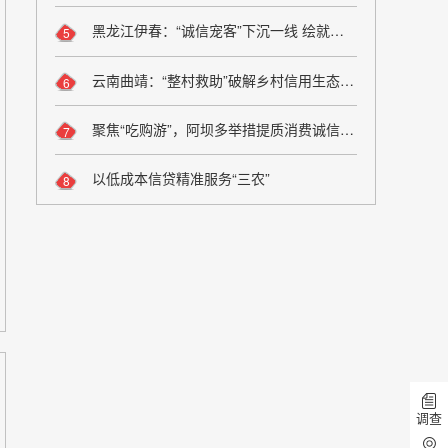
黑龙江伊春：“诚信宠客”下沉一线 绘就旅游服务新图景
5
云南曲靖：“整村救助”破解乡村信用生态修复难题
6
聚焦“吃购游”，阿坝多举措提质消费诚信维权
7
以低成本信贷精准服务“三农”
8
调查