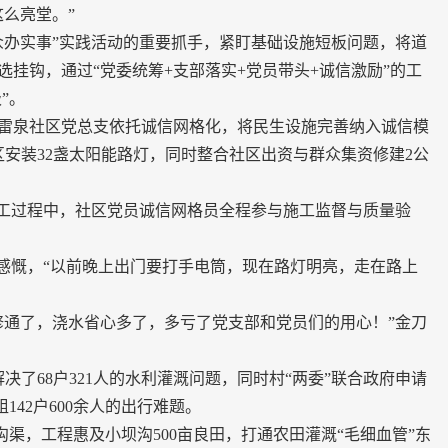
么亮堂。”
办实事”实践活动的重要抓手，紧盯基础设施短板问题，将道
挂钩，通过“党委统筹+支部落实+党员带头+诚信激励”的工
”。
泉社区党总支依托诚信网格化，将民生设施完善纳入诚信模
安装32盏太阳能路灯，同时整合社区出资与群众集资修建2公
工过程中，社区党员诚信网格员全程参与施工监督与质量验
慨，“以前晚上出门要打手电筒，现在路灯明亮，走在路上
通了，浇水省心多了，多亏了党支部和党员们的用心！”金刀
了68户321人的水利灌溉问题，同时村“两委”联合政府申请
142户600余人的出行难题。
渠，工程惠及小坝沟500亩良田，打通农田灌溉“毛细血管”东