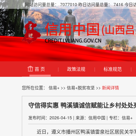
网站访问量总量：
7077010
昨日访问量总量：
7416
今日
首 页
|
政策法规
|
标准规范
|
您所在位置：
信易+
>>
信易+脱贫攻坚
>>
新闻详情
守信得实惠 鸭溪镇诚信赋能让乡村处处
发布时间：2026-04-15
|
来源：信用中国
|
专栏：信易+
近日，遵义市播州区鸭溪镇雷泉社区居民关华军