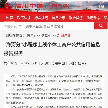
登录
|
注册
首 页
政策法规
标准规范
信用公示
联合奖惩
信用动态
服
信用信息
您所在位置：
信易+
>>
信易租
>>
新闻详情
“海河分”小程序上线个体工商户公共信用信息
报告服务
发布时间：2026-05-13
|
来源：信用中国
|
专栏：信易+