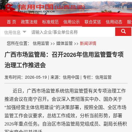
登录
|
注册
首 页
政策法规
标准规范
信用公示
联合奖惩
信用动态
服
信用信息
您所在位置：
信用监管
>>
媒体监管
>>
新闻详情
广西市场监管局：召开2026年信用监管暨专项
治理工作推进会
发布时间：2026-05-19
|
来源：信用中国
|
专栏：信用监管
近日，广西市场监管系统信用监管暨有关专项治理工作
推进会议在南宁召开。会议深入贯彻落实中办、国办关于
“加强经营主体信用建设”的决策部署，按照全国、全区市场
监管工作会议要求，总结工作成效，分析当前形势，部署
2026年重点任务。自治区市场监管局党组成员、副局长杨积