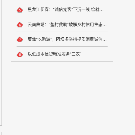
黑龙江伊春：“诚信宠客”下沉一线 绘就旅游服务新图景
5
云南曲靖：“整村救助”破解乡村信用生态修复难题
6
聚焦“吃购游”，阿坝多举措提质消费诚信维权
7
以低成本信贷精准服务“三农”
8