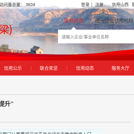
访问量总量：
3634
登录
|
注册
信用山西
信用信息
统一社会信用代码
信用公示
|
联合奖惩
|
信用动态
服务大厅
提升”