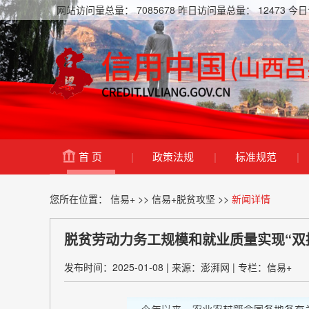
网站访问量总量：
7085678
昨日访问量总量：
12473
今日
首 页
|
政策法规
|
标准规范
|
您所在位置：
信易+
>>
信易+脱贫攻坚
>>
新闻详情
脱贫劳动力务工规模和就业质量实现“双
发布时间：2025-01-08
|
来源：澎湃网
|
专栏：信易+