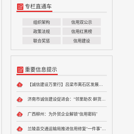
专栏直通车
组织架构
信用双公示
政策法规
信用红黑榜
联合奖惩
信用建设
重要信息提示
【诚信建设万里行】吕梁市离石区发展和改革局严守粮食安全底线 弘扬粮食行业诚信风尚
1
济南市诚信建设促进会：“邻里助农·鲜货进社区”座谈会成功举办 搭建“田间到餐桌”直供桥梁
2
广西柳州：为外贸企业解锁“信用密码”
3
兰陵县交通运输局推进信用修复“一件事”改革
4