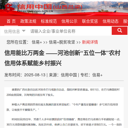
登录
|
注册
首 页
政策法规
标准规范
信用公示
联合奖惩
信用动态
服
信用信息
您所在位置：
信易+
>>
信易+脱贫攻坚
>>
新闻详情
信用能比万两金 ——河池创新“五位一体”农村
信用体系赋能乡村振兴
发布时间：2025-08-13
|
来源：信用中国
|
专栏：信易+