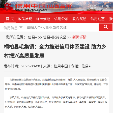
登录
|
注册
首 页
政策法规
标准规范
信用公示
联合奖惩
信用动态
服
信用信息
您所在位置：
信易+
>>
信易+脱贫攻坚
>>
新闻详情
桐柏县毛集镇：全力推进信用体系建设 助力乡
村振兴高质量发展
发布时间：2025-08-28
|
来源：信用中国
|
专栏：信易+