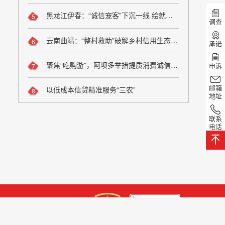
黑龙江伊春：“诚信宠客”下沉一线 绘就旅游服务新图景
5
调查
云南曲靖：“整村救助”破解乡村信用生态修复难题
6
承诺
聚焦“吃购游”，阿坝多举措提质消费诚信维权
申诉
7
邮箱
以低成本信贷精准服务“三农”
8
地址
联系
电话
话： 0358-8223885
00134号