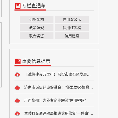
专栏直通车
组织架构
信用双公示
政策法规
信用红黑榜
联合奖惩
信用建设
重要信息提示
【诚信建设万里行】吕梁市离石区发展和改革局严守粮食安全底线 弘扬粮食行业诚信风尚
1
济南市诚信建设促进会：“邻里助农·鲜货进社区”座谈会成功举办 搭建“田间到餐桌”直供桥梁
2
广西柳州：为外贸企业解锁“信用密码”
3
兰陵县交通运输局推进信用修复“一件事”改革
4