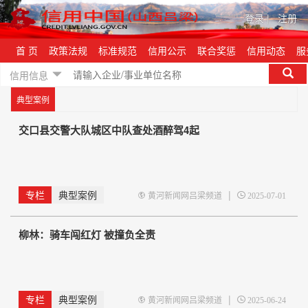
登录
|
注册
首 页
政策法规
标准规范
信用公示
联合奖惩
信用动态
服
信用信息
典型案例
交口县交警大队城区中队查处酒醉驾4起
专栏
典型案例
|
黄河新闻网吕梁频道
2025-07-01
柳林：骑车闯红灯 被撞负全责
专栏
典型案例
|
黄河新闻网吕梁频道
2025-06-24