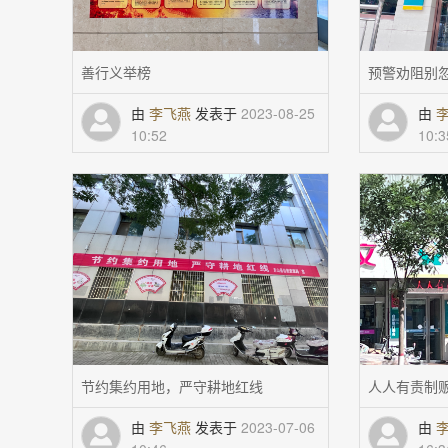
善行义举榜
预警劝阻别
由
李飞燕
发表于
2023-08-25
由
10:52
10:3
节约集约用地，严守耕地红线
人人有责制
由
李飞燕
发表于
2023-07-06
由