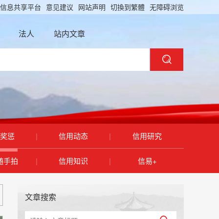
信息共享平台
意见建议
网站声明
切換到繁體
无障碍浏览
法人
站内文章
奖惩
|
信用动态
|
信用研究
随手拍
|
信用知识
|
信易+
文章搜索