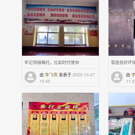
牢记领袖嘱托，扛起时代使命
营造良好环
由
李飞燕
发表于
2023-10-27
由
15:45
11:2