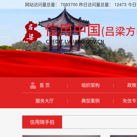
网站访问量总量：
7083700
昨日访问量总量：
12473
今日
首 页
|
组织架构
|
政策
服务大厅
|
典型案例
|
失信专
信用随手拍