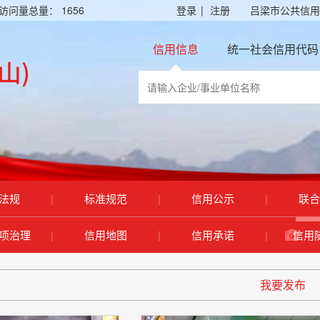
访问量总量：
1656
登录
|
注册
吕梁市公共信用
信用信息
统一社会信用代码
法规
|
标准规范
|
信用公示
|
联合
项治理
|
信用地图
|
信用承诺
|
信用
我要发布