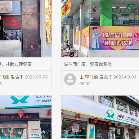
境，共助心理健康
诚信同仁康，健康你我他
李飞燕
发表于
2023-09-08
由
李飞燕
发表于
2023-09-01
3
09:02