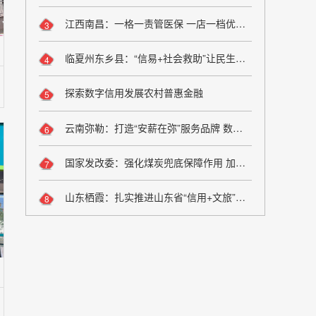
江西南昌：一格一责管医保 一店一档优服务
3
临夏州东乡县：“信易+社会救助”让民生兜底更精准更公平
4
探索数字信用发展农村普惠金融
5
云南弥勒：打造“安薪在弥”服务品牌 数字化监管夯实诚信用工根基
6
国家发改委：强化煤炭兜底保障作用 加大油气增储上产力度
7
山东栖霞：扎实推进山东省“信用+文旅”场景应用落地
8