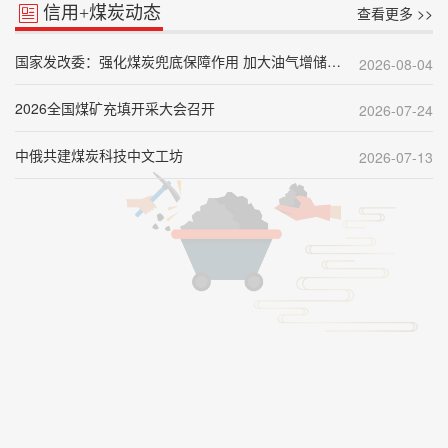
信用+煤炭动态
查看更多 >>
国家发改委：强化煤炭兜底保障作用 加大油气增储上产力度
2026-08-04
2026全国煤矿充填开采大会召开
2026-07-24
中俄共建煤炭科技中文工坊
2026-07-13
首届新一代煤电现代产业链融通发展共链行动大会在内蒙古召开
2026-07-03
1月至5月国家铁路发送煤炭8.7亿吨
2026-06-22
新规落地，煤炭如何答好信用建设这道题？
2026-06-12
我国煤矿防爆装备智能化测评关键技术获突破
2026-06-05
严守安全红线 杜绝悲剧重演
2026-05-29
山西“十五五”时期将坚定有序推进转型发展
2026-05-22