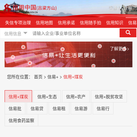
登录
|
注册
例
失信专项治理
信用地图
信用承诺
信用随手拍
信用知识
信易
信用信息
了解更多>
您所在位置：
首页 >
信易+ >
信用+煤炭
信用+煤炭
信用+生态
信用+农产
信用+脱贫攻坚
信易批
信易贷
信易租
信易游
信易行
信用食药监察