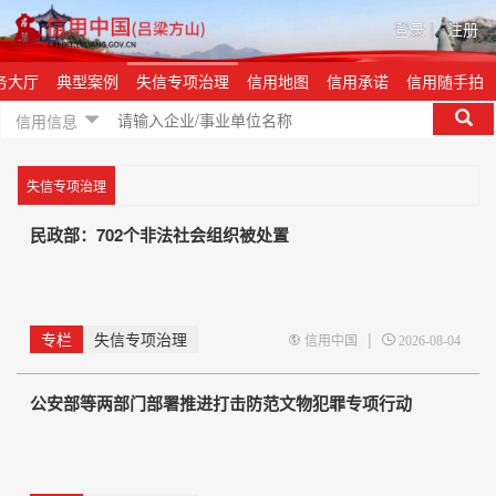
登录
|
注册
务大厅
典型案例
失信专项治理
信用地图
信用承诺
信用随手拍
信用信息
失信专项治理
民政部：702个非法社会组织被处置
专栏
失信专项治理
|
信用中国
2026-08-04
公安部等两部门部署推进打击防范文物犯罪专项行动