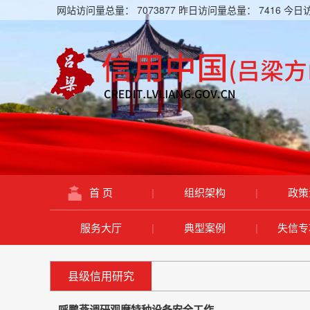
网站访问量总量：
7073877
昨日访问量总量：
7416
今日
首 页
|
组织架构
|
政策
服务大厅
|
典型案例
|
失信专
县级信用研究
呼鹏燕调研观摩特种设备安全工作