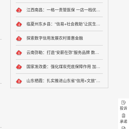
江西南昌：一格一责管医保 一店一档优服务
3
临夏州东乡县：“信易+社会救助”让民生兜底更精准更公平
4
探索数字信用发展农村普惠金融
5
云南弥勒：打造“安薪在弥”服务品牌 数字化监管夯实诚信用工根基
6
国家发改委：强化煤炭兜底保障作用 加大油气增储上产力度
7
山东栖霞：扎实推进山东省“信用+文旅”场景应用落地
8
投诉
承诺