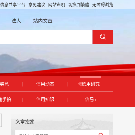
信息共享平台
意见建议
网站声明
切換到繁體
无障碍浏览
法人
站内文章
奖惩
|
信用动态
|
信用研究
随手拍
|
信用知识
|
信易+
文章搜索