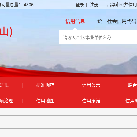
访问量总量：
4306
登录
|
注册
吕梁市公共信用
信用信息
统一社会信用代码
法规
|
标准规范
|
信用公示
|
联合
项治理
|
信用地图
|
信用承诺
|
信用