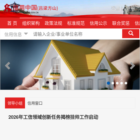
登录
|
注册
首 页
组织架构
政策法规
标准规范
信用公示
联合奖惩
信
信用信息
领导小组
信用窗口
2026年工信领域创新任务揭榜挂帅工作启动