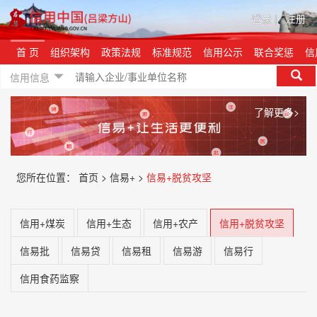
登录
|
注册
首 页
组织架构
政策法规
标准规范
信用公示
联合奖惩
信
信用信息
了解更多>
您所在位置：
首页 >
信易+ >
信易+脱贫攻坚
信用+煤炭
信用+生态
信用+农产
信用+脱贫攻坚
信易批
信易贷
信易租
信易游
信易行
信用食药监察