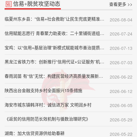
信易+脱贫攻坚动态
查看更多 >>
临夏州东乡县：“信易+社会救助”让民生兜底更精准更公平
2026-08-04
信用赋能志愿行 青春聚力助麦收：二十里铺街道组织青少年开展“信用+助力麦收”志愿服务
2026-07-24
宝鸡：以“信用+基层治理”新模式赋能城市善治提质增效
2026-07-13
黑龙江省铁力市：创新推行“信用代证+公证服务”机制 打造信用惠民利企新样板
2026-07-03
春雨润苗 有“信”无忧：构建民营经济高质量发展新生态
2026-06-22
陕西出台金融支持乡村全面振兴15条措施
2026-06-12
海安市城东镇韩洋村：诚信进万家 文明润乡村
2026-06-05
《返贫的信用防范长效机制与循数治理研究》
2026-05-29
湖南：加大信贷资源供给助春耕
2026-05-22