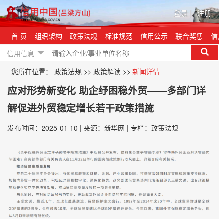
登录
|
注册
首 页
组织架构
政策法规
标准规范
信用公示
联合奖惩
信
信用信息
您所在位置：
政策法规
>>
政策解读
>>
新闻详情
应对形势新变化 助企纾困稳外贸——多部门详
解促进外贸稳定增长若干政策措施
发布时间：2025-01-10
|
来源：新华网
|
专栏：政策法规