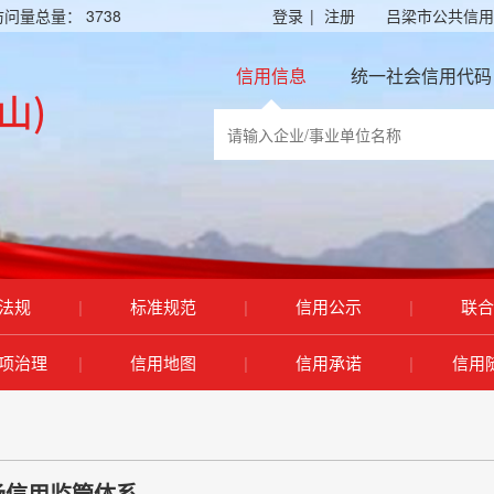
访问量总量：
3738
登录
|
注册
吕梁市公共信用
信用信息
统一社会信用代码
法规
|
标准规范
|
信用公示
|
联合
项治理
|
信用地图
|
信用承诺
|
信用
场信用监管体系