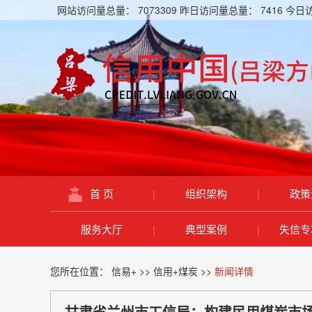
网站访问量总量：
7073309
昨日访问量总量：
7416
今日
首 页
|
组织架构
|
政策
服务大厅
|
典型案例
|
失信专
您所在位置：
信易+
>>
信用+煤炭
>>
新闻详情
甘肃省兰州市工信局：构建民用煤炭市