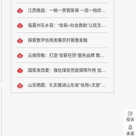
江西南昌：一格一责管医保 一店一档优服务
3
临夏州东乡县：“信易+社会救助”让民生兜底更精准更公平
4
探索数字信用发展农村普惠金融
5
云南弥勒：打造“安薪在弥”服务品牌 数字化监管夯实诚信用工根基
6
国家发改委：强化煤炭兜底保障作用 加大油气增储上产力度
7
山东栖霞：扎实推进山东省“信用+文旅”场景应用落地
8
投诉
承诺