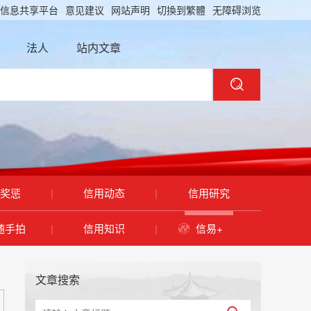
信息共享平台
意见建议
网站声明
切換到繁體
无障碍浏览
法人
站内文章
奖惩
|
信用动态
|
信用研究
随手拍
|
信用知识
|
信易+
文章搜索