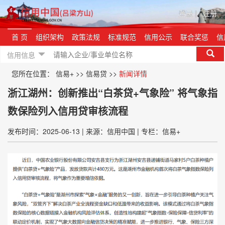
登录
|
注册
首 页
组织架构
政策法规
标准规范
信用公示
联合奖惩
信
信用信息
您所在位置：
信易+
>>
信易贷
>>
新闻详情
浙江湖州：创新推出“白茶贷+气象险” 将气象指
数保险列入信用贷审核流程
发布时间：2025-06-13
|
来源：信用中国
|
专栏：信易+