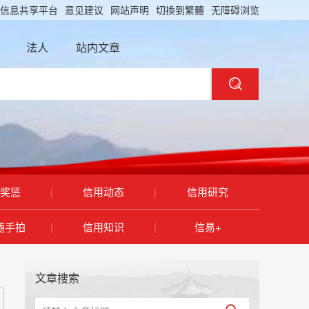
信息共享平台
意见建议
网站声明
切換到繁體
无障碍浏览
法人
站内文章
奖惩
|
信用动态
|
信用研究
随手拍
|
信用知识
|
信易+
文章搜索