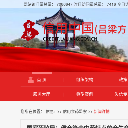
网站访问量总量：
7080647
昨日访问量总量：
7416
今日
首 页
|
组织架构
|
政策
服务大厅
|
典型案例
|
失信专
您所在位置：
信易+
>>
信用食药监察
>>
新闻详情
国家药监局：健全符合中药特点的全生