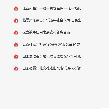
江西南昌：一格一责管医保 一店一档优服务
3
临夏州东乡县：“信易+社会救助”让民生兜底更精准更公平
4
探索数字信用发展农村普惠金融
5
云南弥勒：打造“安薪在弥”服务品牌 数字化监管夯实诚信用工根基
6
国家发改委：强化煤炭兜底保障作用 加大油气增储上产力度
7
山东栖霞：扎实推进山东省“信用+文旅”场景应用落地
8