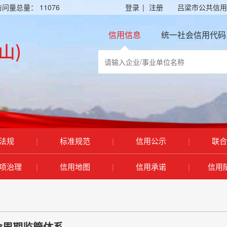
访问量总量：
11076
登录
|
注册
吕梁市公共信用
信用信息
统一社会信用代码
法规
|
标准规范
|
信用公示
|
联合
项治理
|
信用地图
|
信用承诺
|
信用
命周期监管体系