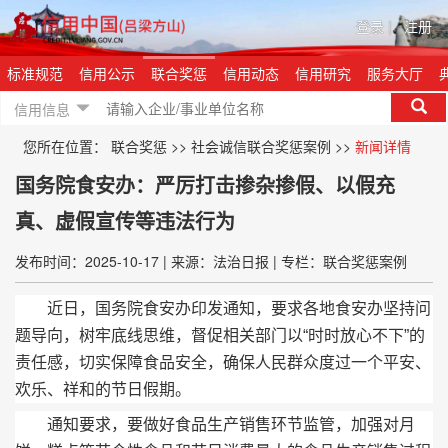
登录
|
注册
标准规范
信用公示
联合奖惩
信用动态
信用研究
服务大厅
信用信息
您所在位置：
联合奖惩
>>
社会诚信联合奖惩案例
>>
新闻详情
国务院食安办：严厉打击掺杂掺假、以假充
真、虚假宣传等违法行为
发布时间：2025-10-17
|
来源：法治日报
|
专栏：联合奖惩案例
近日，国务院食安办印发通知，要求各地食安办坚持问
题导向，树牢底线思维，督促相关部门以“时时放心不下”的
责任感，切实保障食品安全，确保人民群众度过一个平安、
欢乐、祥和的节日假期。
通知要求，要做好食品生产销售环节监管，加强对月