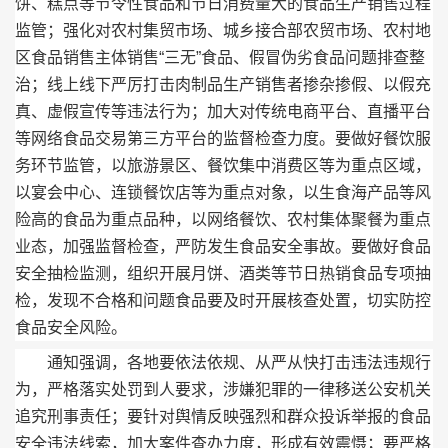
饼、糕点等节令性食品和节日消费量大的食品生产销售过程
监管；强化对农村集贸市场、城乡接合部农贸市场、农村地
区食品销售主体销售“三无”食品、假冒伪劣食品问题排查整
治；线上线下严厉打击肉制品生产销售者掺杂掺假、以假充
真、虚假宣传等违法行为；加大对传统电商平台、直播平台
等网络食品交易第三方平台的监督检查力度。要做好餐饮服
务环节监管，以旅游景区、餐饮集中消费区等为重点区域，
以宴会中心、连锁餐饮店等为重点对象，以生食海产品等风
险高的食品为重点品种，以网络餐饮、农村集体聚餐为重点
业态，加强监督检查，严防发生食品安全事故。要做好食品
安全抽检监测，组织开展月饼、酒类等节日热销食品专项抽
检，发现不合格和问题食品要及时开展核查处置，切实防控
食品安全风险。
通知强调，各地要依法依规、从严从快打击违法违规行
为，严格落实处罚到人要求，涉嫌犯罪的一律移送公安机关
追究刑事责任；要针对舆情反映强烈和群众投诉举报的食品
安全违法线索，加大案件查办力度，形成有效震慑；要严格