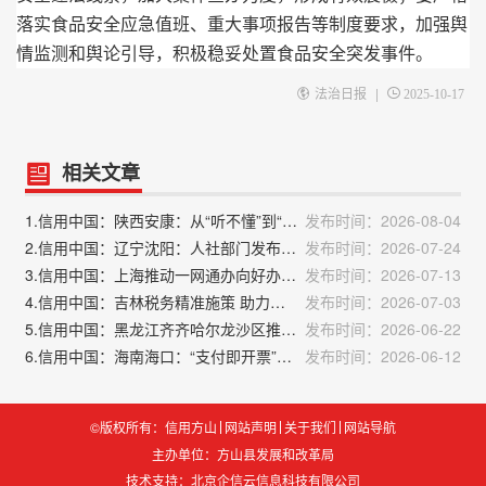
落实食品安全应急值班、重大事项报告等制度要求，加强舆
情监测和舆论引导，积极稳妥处置食品安全突发事件。
|
法治日报
2025-10-17
相关文章
1.信用中国：陕西安康：从“听不懂”到“记得牢”，让信用意识扎根乡土
发布时间：2026-08-04
2.信用中国：辽宁沈阳：人社部门发布优化提升营商环境19项举措
发布时间：2026-07-24
3.信用中国：上海推动一网通办向好办智办升级：从企业群众评价中找到发力方向
发布时间：2026-07-13
4.信用中国：吉林税务精准施策 助力企业信用提档升级
发布时间：2026-07-03
5.信用中国：黑龙江齐齐哈尔龙沙区推动物业服务提质
发布时间：2026-06-22
6.信用中国：海南海口：“支付即开票”开启合规消费便民新场景
发布时间：2026-06-12
©版权所有：信用方山
网站声明
关于我们
网站导航
主办单位：方山县发展和改革局
技术支持：
北京企信云信息科技有限公司