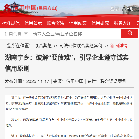
登录
|
注册
标准规范
信用公示
联合奖惩
信用动态
信用研究
服务大厅
信用信息
您所在位置：
联合奖惩
>>
司法公信联合奖惩案例
>>
新闻详情
湖南宁乡：破解“要债难”，引导企业遵守诚实
信用原则
发布时间：2025-11-17
|
来源：信用中国
|
专栏：联合奖惩案例