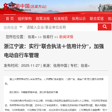
登录
|
注册
首 页
组织架构
政策法规
标准规范
信用公示
联合奖惩
信
信用信息
您所在位置：
信易+
>>
信易行
>>
新闻详情
浙江宁波：实行“联合执法＋信用计分”，加强
电动自行车管理
发布时间：2025-11-27
|
来源：信用中国
|
专栏：信易+