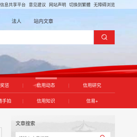
信息共享平台
意见建议
网站声明
切換到繁體
无障碍浏览
法人
站内文章
奖惩
|
信用动态
|
信用研究
随手拍
|
信用知识
|
信易+
文章搜索