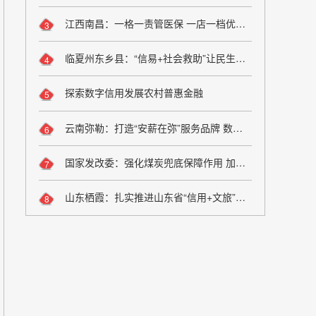
江西南昌：一格一责管医保 一店一档优服务
3
临夏州东乡县：“信易+社会救助”让民生兜底更精准更公平
4
探索数字信用发展农村普惠金融
5
云南弥勒：打造“安薪在弥”服务品牌 数字化监管夯实诚信用工根基
6
国家发改委：强化煤炭兜底保障作用 加大油气增储上产力度
7
山东栖霞：扎实推进山东省“信用+文旅”场景应用落地
8