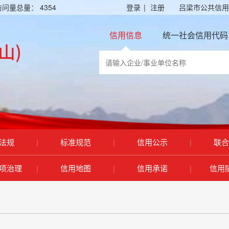
访问量总量：
4354
登录
|
注册
吕梁市公共信用
信用信息
统一社会信用代码
法规
|
标准规范
|
信用公示
|
联合
项治理
|
信用地图
|
信用承诺
|
信用