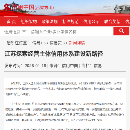
登录
|
注册
首 页
组织架构
政策法规
标准规范
信用公示
联合奖惩
信
信用信息
您所在位置：
信易+
>>
信易贷
>>
新闻详情
江苏探索经营主体信用体系建设新路径
发布时间：2026-01-16
|
来源：信用中国
|
专栏：信易+