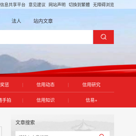
信息共享平台
意见建议
网站声明
切換到繁體
无障碍浏览
法人
站内文章
奖惩
|
信用动态
|
信用研究
随手拍
|
信用知识
|
信易+
文章搜索