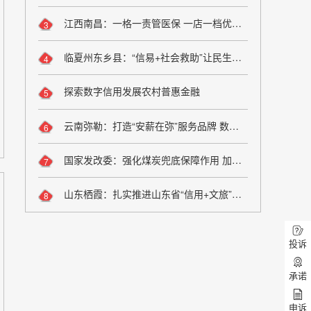
江西南昌：一格一责管医保 一店一档优服务
3
临夏州东乡县：“信易+社会救助”让民生兜底更精准更公平
4
探索数字信用发展农村普惠金融
5
云南弥勒：打造“安薪在弥”服务品牌 数字化监管夯实诚信用工根基
6
国家发改委：强化煤炭兜底保障作用 加大油气增储上产力度
7
山东栖霞：扎实推进山东省“信用+文旅”场景应用落地
8
投诉
承诺
申诉