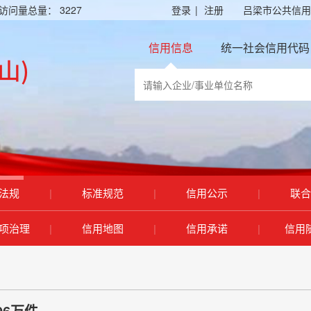
访问量总量：
3227
登录
|
注册
吕梁市公共信用
信用信息
统一社会信用代码
法规
|
标准规范
|
信用公示
|
联合
项治理
|
信用地图
|
信用承诺
|
信用
96万件