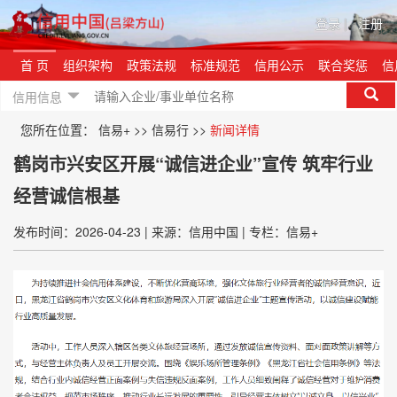
登录
|
注册
首 页
组织架构
政策法规
标准规范
信用公示
联合奖惩
信
信用信息
您所在位置：
信易+
>>
信易行
>>
新闻详情
鹤岗市兴安区开展“诚信进企业”宣传 筑牢行业
经营诚信根基
发布时间：2026-04-23
|
来源：信用中国
|
专栏：信易+