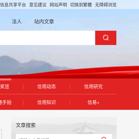
信息共享平台
意见建议
网站声明
切換到繁體
无障碍浏览
法人
站内文章
奖惩
|
信用动态
|
信用研究
随手拍
|
信用知识
|
信易+
文章搜索