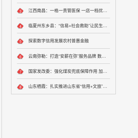
江西南昌：一格一责管医保 一店一档优服务
3
临夏州东乡县：“信易+社会救助”让民生兜底更精准更公平
4
探索数字信用发展农村普惠金融
5
云南弥勒：打造“安薪在弥”服务品牌 数字化监管夯实诚信用工根基
6
国家发改委：强化煤炭兜底保障作用 加大油气增储上产力度
7
山东栖霞：扎实推进山东省“信用+文旅”场景应用落地
8