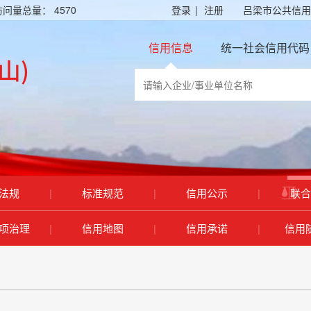
访问量总量：
4570
登录
|
注册
吕梁市公共信用
信用信息
统一社会信用代码
法规
|
标准规范
|
信用公示
|
联合
项治理
|
信用地图
|
信用承诺
|
信用