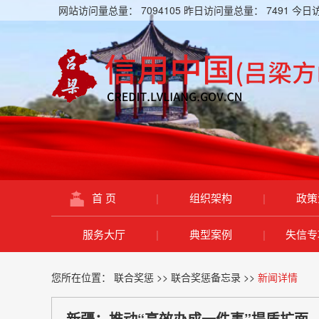
网站访问量总量：
7094105
昨日访问量总量：
7491
今日
首 页
|
组织架构
|
政策
服务大厅
|
典型案例
|
失信专
您所在位置：
联合奖惩
>>
联合奖惩备忘录
>>
新闻详情
新疆：推动“高效办成一件事”提质扩面