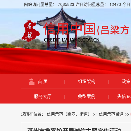
网站访问量总量：
7085823
昨日访问量总量：
12473
今日
首 页
|
组织架构
|
政策
服务大厅
|
典型案例
|
失信专
您所在位置：
信用示范（商圈、街道）
>>
信用示范街道
>>
莱州市档案馆开展诚信主题宣传活动