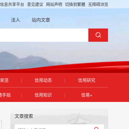
信息共享平台
意见建议
网站声明
切換到繁體
无障碍浏览
法人
站内文章
奖惩
|
信用动态
|
信用研究
随手拍
|
信用知识
|
信易+
文章搜索