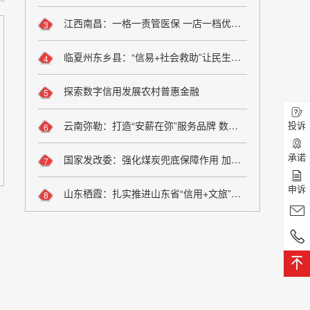
江西南昌：一格一责管医保 一店一档优服务
3
临夏州东乡县：“信易+社会救助”让民生兜底更精准更公平
4
探索数字信用发展农村普惠金融
5
云南弥勒：打造“安薪在弥”服务品牌 数字化监管夯实诚信用工根基
投诉
6
承诺
国家发改委：强化煤炭兜底保障作用 加大油气增储上产力度
7
申诉
山东栖霞：扎实推进山东省“信用+文旅”场景应用落地
8