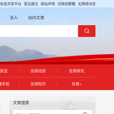
信息共享平台
意见建议
网站声明
切換到繁體
无障碍浏览
法人
站内文章
奖惩
|
信用动态
|
信用研究
随手拍
|
信用知识
|
信易+
文章搜索