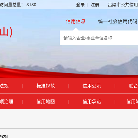
访问量总量：
3130
登录
|
注册
吕梁市公共信用
信用信息
统一社会信用代码
法规
|
标准规范
|
信用公示
|
联合
项治理
|
信用地图
|
信用承诺
|
信用
案例