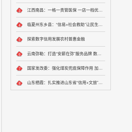
江西南昌：一格一责管医保 一店一档优服务
3
临夏州东乡县：“信易+社会救助”让民生兜底更精准更公平
4
探索数字信用发展农村普惠金融
5
云南弥勒：打造“安薪在弥”服务品牌 数字化监管夯实诚信用工根基
6
国家发改委：强化煤炭兜底保障作用 加大油气增储上产力度
7
山东栖霞：扎实推进山东省“信用+文旅”场景应用落地
8