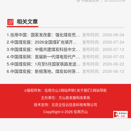
|
中国煤炭网
2026-05-08
相关文章
1.信用中国：国家发改委：强化煤炭兜底保障作用 加大油气增储上产力度
发布时间：2026-08-04
2.中国煤炭报：2026全国煤矿充填开采大会召开
发布时间：2026-07-24
3.中国煤炭报：中俄共建煤炭科技中文工坊
发布时间：2026-07-13
4.中国煤炭网：首届新一代煤电现代产业链融通发展共链行动大会在内蒙古召开
发布时间：2026-07-03
5.中国煤炭网：1月至5月国家铁路发送煤炭8.7亿吨
发布时间：2026-06-22
6.中国煤炭报：新规落地，煤炭如何答好信用建设这道题？
发布时间：2026-06-12
©版权所有：信用方山
网站声明
关于我们
网站导航
主办单位：方山县发展和改革局
技术支持：
北京企信云信息科技有限公司
CopyRight © 2026 信用方山