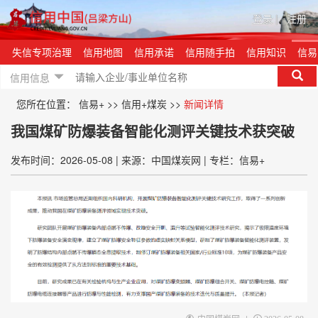
登录
|
注册
例
失信专项治理
信用地图
信用承诺
信用随手拍
信用知识
信易
信用信息
您所在位置：
信易+
>>
信用+煤炭
>>
新闻详情
我国煤矿防爆装备智能化测评关键技术获突破
发布时间：2026-05-08
|
来源：中国煤炭网
|
专栏：信易+