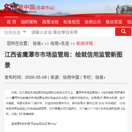
登录
|
注册
首 页
组织架构
政策法规
标准规范
信用公示
联合奖惩
信
信用信息
您所在位置：
信易+
>>
信用+生态
>>
新闻详情
江西省鹰潭市市场监管局：绘就信用监管新图
景
发布时间：2026-05-08
|
来源：信用中国
|
专栏：信易+