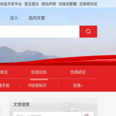
信息共享平台
意见建议
网站声明
切換到繁體
无障碍浏览
法人
站内文章
奖惩
|
信用动态
|
信用研究
随手拍
|
信用知识
|
信易+
文章搜索