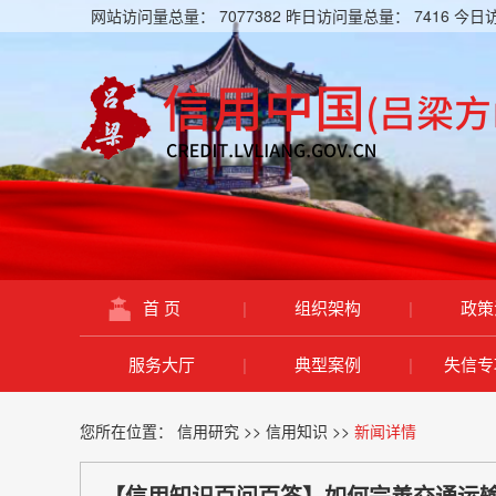
网站访问量总量：
7077382
昨日访问量总量：
7416
今日
首 页
|
组织架构
|
政策
服务大厅
|
典型案例
|
失信专
您所在位置：
信用研究
>>
信用知识
>>
新闻详情
【信用知识百问百答】如何完善交通运