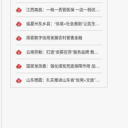
江西南昌：一格一责管医保 一店一档优服务
3
临夏州东乡县：“信易+社会救助”让民生兜底更精准更公平
4
探索数字信用发展农村普惠金融
5
云南弥勒：打造“安薪在弥”服务品牌 数字化监管夯实诚信用工根基
6
国家发改委：强化煤炭兜底保障作用 加大油气增储上产力度
7
山东栖霞：扎实推进山东省“信用+文旅”场景应用落地
8