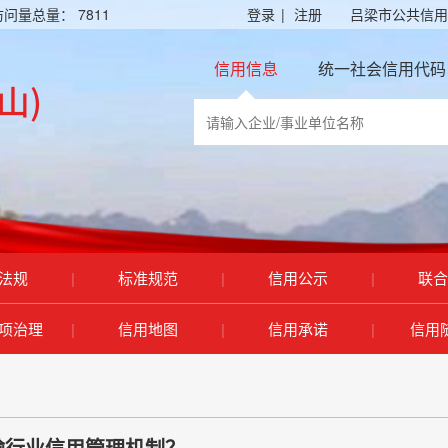
访问量总量：
7811
登录
|
注册
吕梁市公共信用
信用信息
统一社会信用代码
法规
|
标准规范
|
信用公示
|
联合
项治理
|
信用地图
|
信用承诺
|
信用
输行业信用管理机制？