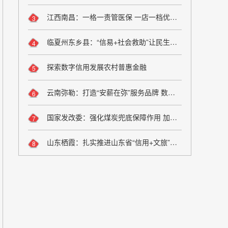
江西南昌：一格一责管医保 一店一档优服务
3
临夏州东乡县：“信易+社会救助”让民生兜底更精准更公平
4
探索数字信用发展农村普惠金融
5
云南弥勒：打造“安薪在弥”服务品牌 数字化监管夯实诚信用工根基
6
国家发改委：强化煤炭兜底保障作用 加大油气增储上产力度
7
山东栖霞：扎实推进山东省“信用+文旅”场景应用落地
8