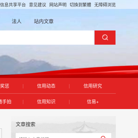
信息共享平台
意见建议
网站声明
切換到繁體
无障碍浏览
法人
站内文章
奖惩
|
信用动态
|
信用研究
随手拍
|
信用知识
|
信易+
文章搜索