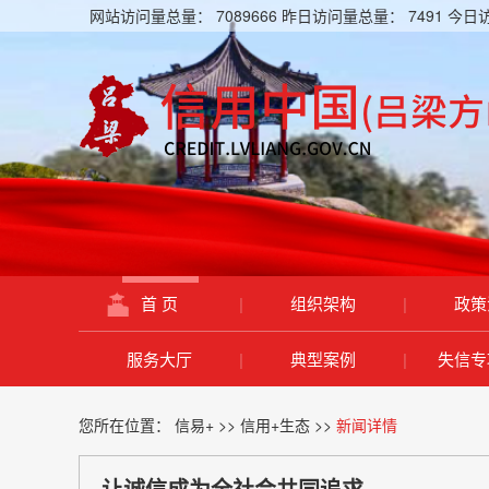
网站访问量总量：
7089666
昨日访问量总量：
7491
今日
首 页
|
组织架构
|
政策
服务大厅
|
典型案例
|
失信专
您所在位置：
信易+
>>
信用+生态
>>
新闻详情
让诚信成为全社会共同追求