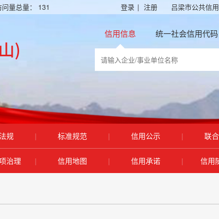
访问量总量：
131
登录
|
注册
吕梁市公共信用
信用信息
统一社会信用代码
法规
|
标准规范
|
信用公示
|
联合
项治理
|
信用地图
|
信用承诺
|
信用