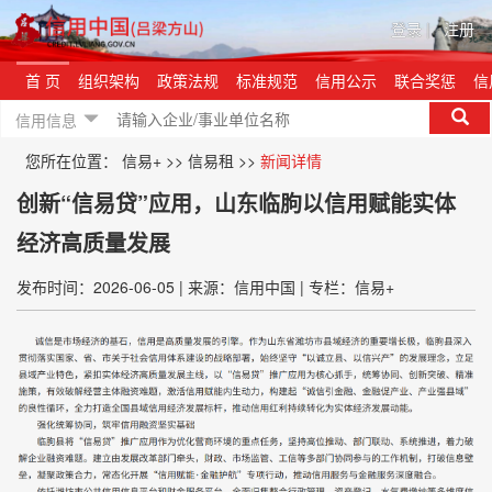
登录
|
注册
首 页
组织架构
政策法规
标准规范
信用公示
联合奖惩
信
信用信息
您所在位置：
信易+
>>
信易租
>>
新闻详情
创新“信易贷”应用，山东临朐以信用赋能实体
经济高质量发展
发布时间：2026-06-05
|
来源：信用中国
|
专栏：信易+