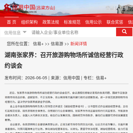
登录
|
注册
首 页
组织架构
政策法规
标准规范
信用公示
联合奖惩
信
信用信息
您所在位置：
信易+
>>
信易游
>>
新闻详情
湖南张家界：召开旅游购物场所诚信经营行政
约谈会
发布时间：2026-06-05
|
来源：信用中国
|
专栏：信易+