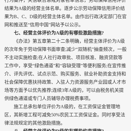
行为案件，失信联合惩戒对象名单信息，劳动保障信用评价
结果为A级的经营主体名单。逐步公示劳动保障信用评价结
果为B、C、D级的经营主体名单。由作出行政决定部门在官
网和推送至“信用中国”网站予以公示。
七、经营主体评价为A级的有哪些激励措施?
《办法》第五章第二十二条明确，经营主体评价为A级
的次年免于劳动保障书面审查;减少“双随机”抽查频次，一般
不主动实施检查;在人社行政审批、项目核准、融资贷款等
工作中，享受“绿色通道”和“容缺受理”等便利服务;在宣传推
介、评先评优、试点示范、购买服务、就业补助资金支持和
社会保障优惠扶持政策、入驻人力资源服务产业园或人才市
场等方面予以优先推荐;连续3年A级的，可以由税务机关提
供绿色通道或专门人员辅导办理税费事项。
施工总承包单位评价为A级的，在工资保证金管理地
区，其新增工程可减免50%农民工工资保证金。同时享受法
律法规规定的其他激励措施。