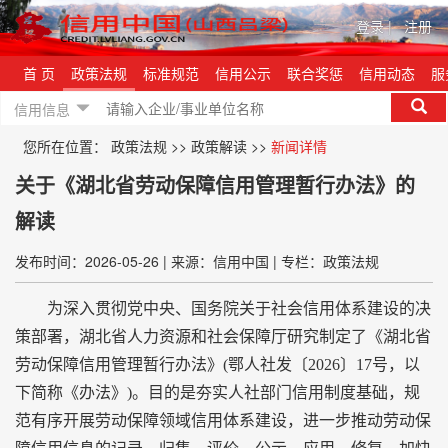
登录
|
注册
首 页
政策法规
标准规范
信用公示
联合奖惩
信用动态
服
信用信息
您所在位置：
政策法规
>>
政策解读
>>
新闻详情
关于《湖北省劳动保障信用管理暂行办法》的
解读
发布时间：2026-05-26
|
来源：信用中国
|
专栏：政策法规
为深入贯彻党中央、国务院关于社会信用体系建设的决
策部署，湖北省人力资源和社会保障厅研究制定了《湖北省
劳动保障信用管理暂行办法》(鄂人社发〔2026〕17号，以
下简称《办法》)。目的是夯实人社部门信用制度基础，规
范有序开展劳动保障领域信用体系建设，进一步推动劳动保