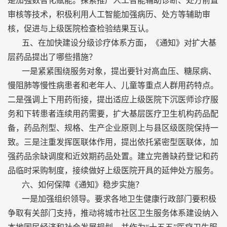
是加强数智化赋能。探索推广人工智能辅助诊断、处方前置
审核等技术，积极利用人工智能加强病历、处方等辅助审
核，促进与上级医院检查检验结果互认。
五、在加快建设分级诊疗体系方面，《通知》对扩大基
层药品提出了哪些措施？
一是紧紧围绕服务对象，提出要针对高血压、糖尿病、
慢阻肺等慢性病患者和老年人、儿童等重点人群用药特点。
二是强调上下用药衔接，提出适应上级医院下沉医师诊疗服
务和下转患者连续用药需要，扩大基层医疗卫生机构药品配
备，药品剂型、规格、生产企业原则上与县区级医院保持一
致。三是注重发挥医联体作用，提出依托紧密型医联体，加
强药品余缺调度和近效期药品处置。建立完善缺药登记和药
品临时采购制度，接续做好上级医院开具的延伸处方服务。
六、如何保障《通知》稳步实施？
一是加强组织领导。要求各地卫生健康行政部门要积极
争取有关部门支持，推动将城市社区卫生服务体系建设纳入