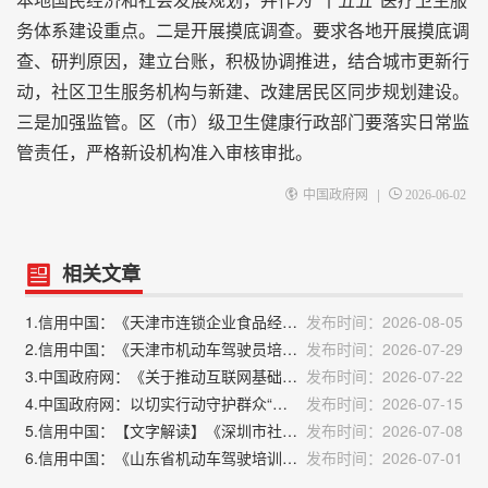
本地国民经济和社会发展规划，并作为“十五五”医疗卫生服
务体系建设重点。二是开展摸底调查。要求各地开展摸底调
查、研判原因，建立台账，积极协调推进，结合城市更新行
动，社区卫生服务机构与新建、改建居民区同步规划建设。
三是加强监管。区（市）级卫生健康行政部门要落实日常监
管责任，严格新设机构准入审核审批。
|
中国政府网
2026-06-02
相关文章
1.信用中国：《天津市连锁企业食品经营许可“先证后核”信用承诺审批实施办法》政策解读
发布时间：2026-08-05
2.信用中国：《天津市机动车驾驶员培训机构及教练员综合信用评价管理办法》政策解读
发布时间：2026-07-29
3.中国政府网：《关于推动互联网基础资源高质量发展的指导意见》解读
发布时间：2026-07-22
4.中国政府网：以切实行动守护群众“家门口”的清水绿岸——解读《群众身边水体保护治理行动方案》
发布时间：2026-07-15
5.信用中国：【文字解读】《深圳市社会信用体系建设“十五五”行动计划》政策解读
发布时间：2026-07-08
6.信用中国：《山东省机动车驾驶培训教练员教学质量信誉考核办法》解读
发布时间：2026-07-01