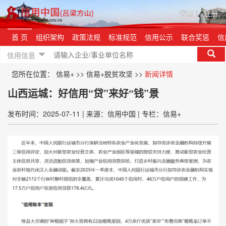
登录
|
注册
首 页
组织架构
政策法规
标准规范
信用公示
联合奖惩
信
信用信息
您所在位置：
信易+
>>
信易+脱贫攻坚
>>
新闻详情
山西运城：好信用“贷”来好“钱”景
发布时间：2025-07-11
|
来源：信用中国
|
专栏：信易+