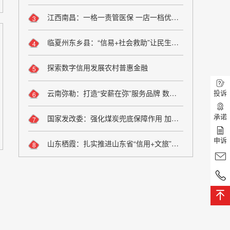
江西南昌：一格一责管医保 一店一档优服务
3
临夏州东乡县：“信易+社会救助”让民生兜底更精准更公平
4
探索数字信用发展农村普惠金融
5
云南弥勒：打造“安薪在弥”服务品牌 数字化监管夯实诚信用工根基
投诉
6
承诺
国家发改委：强化煤炭兜底保障作用 加大油气增储上产力度
7
申诉
山东栖霞：扎实推进山东省“信用+文旅”场景应用落地
8