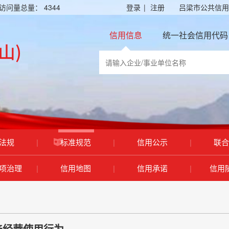
访问量总量：
4344
登录
|
注册
吕梁市公共信用
信用信息
统一社会信用代码
法规
|
标准规范
|
信用公示
|
联合
项治理
|
信用地图
|
信用承诺
|
信用
产经营使用行为