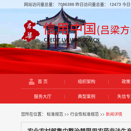
网站访问量总量：
7086388
昨日访问量总量：
12473
今日
首 页
|
组织架构
|
政策
服务大厅
|
典型案例
|
失信专
您所在位置：
标准规范
>>
行业性标准规范
>>
新闻详情
农业农村部集中整治禁限用农药非法生