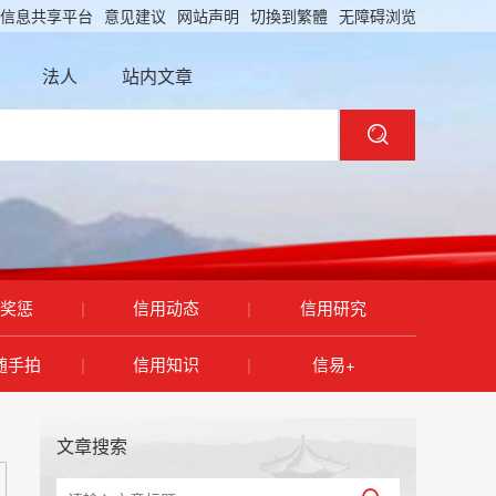
信息共享平台
意见建议
网站声明
切換到繁體
无障碍浏览
法人
站内文章
奖惩
|
信用动态
|
信用研究
随手拍
|
信用知识
|
信易+
文章搜索